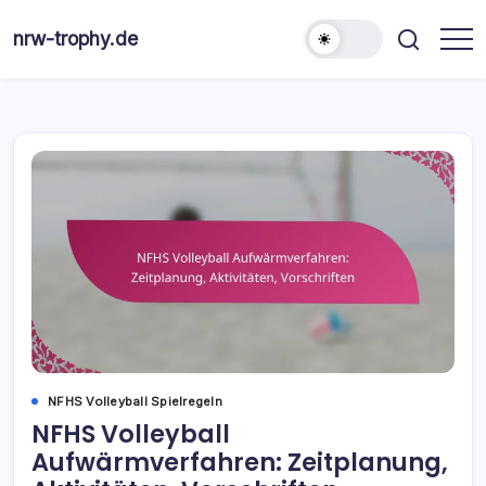
Skip
to
nrw-trophy.de
content
NFHS Volleyball Spielregeln
NFHS Volleyball
Aufwärmverfahren: Zeitplanung,