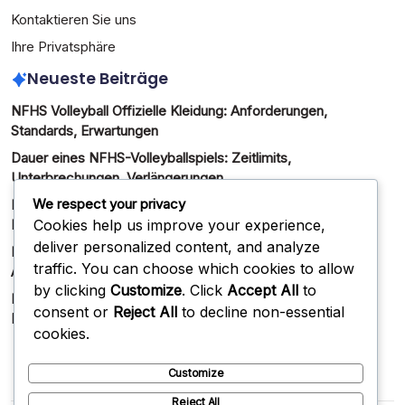
Kontaktieren Sie uns
Ihre Privatsphäre
Neueste Beiträge
NFHS Volleyball Offizielle Kleidung: Anforderungen,
Standards, Erwartungen
Dauer eines NFHS-Volleyballspiels: Zeitlimits,
Unterbrechungen, Verlängerungen
We respect your privacy
NFHS Volleyball Regel 14: Punktfehler: Identifizierung,
Cookies help us improve your experience,
Korrektur, Einsprüche
deliver personalized content, and analyze
NFHS Volleyball Auszeitregelungen: Anzahl, Dauer,
traffic. You can choose which cookies to allow
Anfragen
by clicking
Customize
. Click
Accept All
to
NFHS Volleyball Zuschauerverhalten: Erwartungen, Strafen,
consent or
Reject All
to decline non-essential
Durchsetzung
cookies.
Customize
Reject All