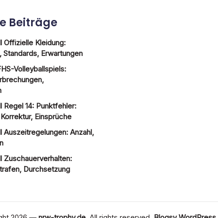
e Beiträge
 Offizielle Kleidung:
 Standards, Erwartungen
HS-Volleyballspiels:
erbrechungen,
n
 Regel 14: Punktfehler:
, Korrektur, Einsprüche
l Auszeitregelungen: Anzahl,
n
l Zuschauerverhalten:
trafen, Durchsetzung
ght 2026 —
nrw-trophy.de
. All rights reserved.
Blogsy WordPress