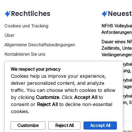
Rechtliches
Neuest
Cookies und Tracking
NFHS Volleyball
Anforderungen,
Über
Dauer eines NF
Allgemeine Geschäftsbedingungen
Zeitlimits, Unt
Kontaktieren Sie uns
Verlängerunge
Ihre Privatsphäre
NFHS Volleyball
We respect your privacy
Identifizierung
Cookies help us improve your experience,
NFHS Volleybal
deliver personalized content, and analyze
Dauer, Anfrage
traffic. You can choose which cookies to allow
NFHS Volleybal
by clicking
Customize
. Click
Accept All
to
Erwartungen, S
consent or
Reject All
to decline non-essential
cookies.
Customize
Reject All
Accept All
Copyri