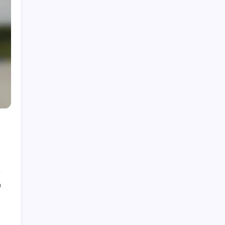
Kategorien
NFHS Volleyball Regelinterpretationen
NFHS Volleyball Spielregeln
NFHS Volleyball-Schiedsrichterrichtlinien
Neueste Beiträge
NFHS Volleyball Offizielle Kleidung:
Anforderungen, Standards, Erwartungen
Dauer eines NFHS-Volleyballspiels: Zeitlimits,
0
Unterbrechungen, Verlängerungen
NFHS Volleyball Regel 14: Punktfehler:
Identifizierung, Korrektur, Einsprüche